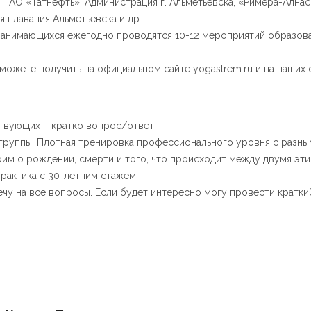
 ПАО «Татнефть», Администрация г. Альметьевска, «Римера-Ална
 плавания Альметьевска и др.
занимающихся ежегодно проводятся 10-12 мероприятий образоват
жете получить на официальном сайте yogastrem.ru и на наших с
ствующих – кратко вопрос/ответ
группы. Плотная тренировка профессионального уровня с разным
им о рождении, смерти и того, что происходит между двумя эти
рактика с 30-летним стажем.
ечу на все вопросы. Если будет интересно могу провести кратки