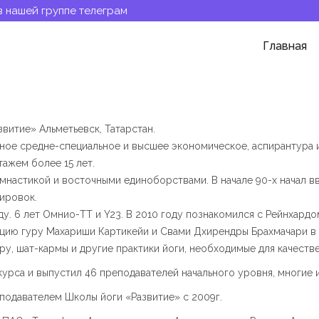
в нашей группе телеграм
Главная
витие» Альметьевск, Татарстан.
ивное средне-специальное и высшее экономическое, аспирантура 
ажем более 15 лет.
имнастикой и восточными единоборствами. В начале 90-х начал в
ировок.
ду. 6 лет Омнио-ТТ и Y23. В 2010 году познакомился с Рейнхард
ицию гуру Махариши Картикейи и Свами Дхирендры Брахмачари в 
у, шат-кармы и другие практики йоги, необходимые для качестве
урса и выпустил 46 преподавателей начального уровня, многие 
подавателем Школы йоги «Развитие» с 2009г.