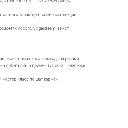
с», «Транснефть», ООО «Ремсервис»,
ельного характера- семинары, лекции,
оцсетях vk.com/yogastream и инст
и вариантами входа и выхода на разный
ми событиями и причем тут йога. Поделюсь
й мастер класс по шат кармам.