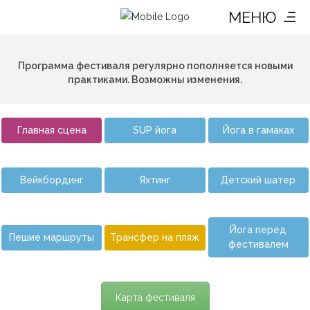
МЕНЮ
Программа фестиваля регулярно пополняется новыми
практиками. Возможны изменения.
Главная сцена
SUP йога
Йога в гамаках
Вейкбординг
Яхтинг
Детский шатер
Йога перед
Пешие маршруты
Трансфер на пляж
фестивалем
Карта фестиваля