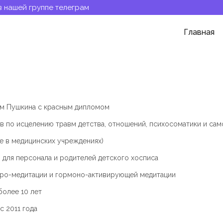
в нашей группе телеграм
Главная
им Пушкина с красным дипломом
 по исцелению травм детства, отношений, психосоматики и са
ле в медицинских учреждениях)
для персонала и родителей детского хосписа
ро-медитации и гормоно-активирующей медитации
олее 10 лет
с 2011 года