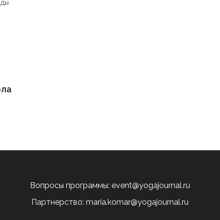
нды
ола
Вопросы программы: event@yogajournal.ru
Партнерство: maria.komar@yogajournal.ru