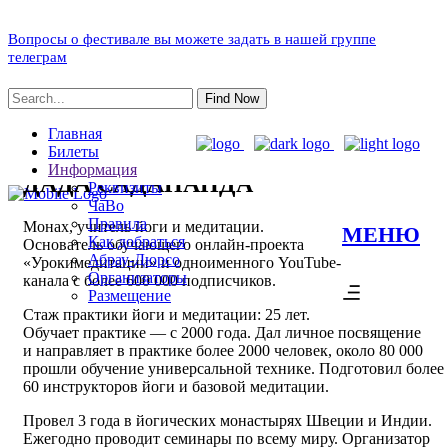
Вопросы о фестивале вы можете задать в нашей группе
телеграм
Find Now
Главная
Билеты
Информация
ДАДА САДАНАНДА
Реквизиты
ЧаВо
Правила
Монах, учитель йоги и медитации.
МЕНЮ
Как добраться
Основатель обучающего онлайн-проекта
Абрау-Дюрсо
«Урокимедитации» и одноименного YouTube-
Организаторы
канала с более 600 000 подписчиков.
Размещение
Стаж практики йоги и медитации: 25 лет.
Обучает практике — с 2000 года. Дал личное посвящение
и направляет в практике более 2000 человек, около 80 000
прошли обучение универсальной технике. Подготовил более
60 инструкторов йоги и базовой медитации.
Провел 3 года в йогических монастырях Швеции и Индии.
Ежегодно проводит семинары по всему миру. Организатор