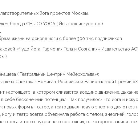
благотворительных йога проектов Москвы.
лем бренда CHUDO YOGA ( Йога, как искусство ).
.
раза жизни на основе йоги c более 300 тыс подписчиков.
даковой «Чудо Йога. Гармония Тела и Сознания» Издательство АС
ы ).
енашева ( Театральный Центрим.Мейерхольда»);
енашева Спектакль НоминантРоссийской Национальной Премии «Зо
ент настоящего, в котором сливаются воедино движение, дыхание 
ь в себе бесконечный потенциал… Так получилось что йога и иску
ск новых форм в театре, а театр давал новую энергию для открыт
, йогу и театр всегда объединяла работа с телом, энергией, го
его тела и того внутреннего состояния, от которого зависит вся