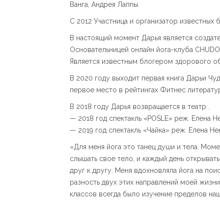
Ванга, Андрея Лаппы.
С 2012 Участница и организатор известных 
В настоящий момент Дарья является создате
Основательницей онлайн йога-клуба CHUDO
Является известным блогером здорового об
В 2020 году выходит первая книга Дарьи Чу
первое место в рейтингах Фитнес литератур
В 2018 году Дарья возвращается в театр .
— 2018 год спектакль «POSLE» реж. Елена Н
— 2019 год спектакль «Чайка» реж. Елена Н
«Для меня йога это танец души и тела. Мом
слышать свое тело, и каждый день открыват
друг к другу. Меня вдохновляла йога на пои
разность двух этих направлений моей жизни
классов всегда было изучение пределов наш