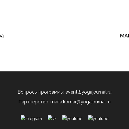
ва
МА
Вопросы программы: event@yogajournal.ru
Партнерство: maria.komar@yogajournal.ru