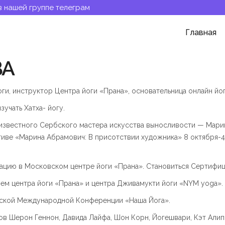
в нашей группе телеграм
Главная
ВА
ги, инструктор Центра йоги «Прана», основательница онлайн йо
зучать Хатха- йогу.
 известного Сербского мастера искусства выносливости — Мар
тиве «Марина Абрамович: В присотствии художника» 8 октября-
ацию в Московском центре йоги «Прана». Становиться Сертифи
лем центра йоги «Прана» и центра Дживамукти йоги «NYM yoga».
вской Международной Конференции «Наша Йога».
сов Шерон Геннон, Давида Лайфа, Шон Корн, Йогешвари, Кэт Алип