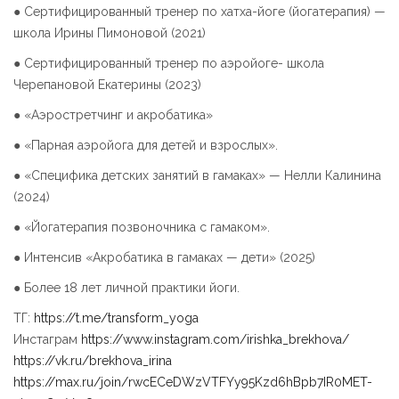
●
Сертифицированный тренер по хатха-йоге (йогатерапия) —
школа Ирины Пимоновой (2021)
●
Сертифицированный тренер по аэройоге- школа
Черепановой Екатерины (2023)
●
«Аэростретчинг и акробатика»
●
«Парная аэройога для детей и взрослых».
●
«Специфика детских занятий в гамаках» — Нелли Калинина
(2024)
●
«Йогатерапия позвоночника с гамаком».
●
Интенсив «Акробатика в гамаках — дети» (2025)
●
Более 18 лет личной практики йоги.
‍ТГ:
https://t.me/transform_yoga
Инстаграм
https://www.instagram.com/irishka_brekhova/
https://vk.ru/brekhova_irina
https://max.ru/join/rwcECeDWzVTFYy95Kzd6hBpb7IR0MET-