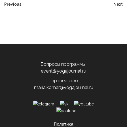
Previous
Next
Вопросы программы:
event@yogajournal.ru
Партнерство:
maria.komar@yogajournal.ru
Политика