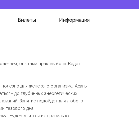
Билеты
Информация
лезней, опытный практик йоги. Ведет
о полезно для женского организма. Асаны
раться» до глубинных энергетических
олеваний. Занятие подойдет для любого
и тазового дна.
зма. Будем учиться их правильно