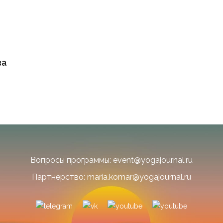
ва
Вопросы программы: event@yogajournal.ru
Партнерство: maria.komar@yogajournal.ru