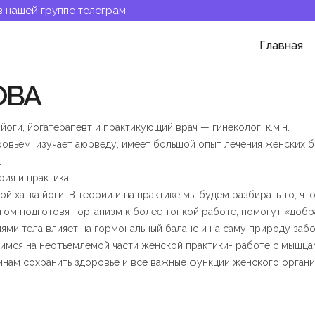
в нашей группе телеграм
Главная
ОВА
йоги, йогатерапевт и практикующий врач — гинеколог, к.м.н.
вьем, изучает аюрведу, имеет большой опыт лечения женских бо
.
ия и практика.
й хатка йоги. В теории и на практике мы будем разбирать то, чт
шагом подготовят организм к более тонкой работе, помогут «доб
анями тела влияет на гормональный баланс и на саму природу заб
имся на неотъемлемой части женской практики- работе с мышцам
инам сохранить здоровье и все важные функции женского органи