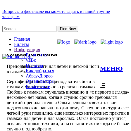
Вопросы о фестивале вы можете задать в нашей группе
телеграм
Find Now
Главная
Билеты
Информация
Ольга Конохова
Реквизиты
ЧаВо
Правила
Преподаватель йоги для детей и детской йоги
МЕНЮ
Как добраться
в гамаках.
Абрау-Дюрсо
Организаторы
Сертифицированный преподаватель йоги в
Размещение
гамаках, миофасциального релиза в гамаках.
Любовь к гамакам случилась внезапно и «с первого взгляда»
несколько лет назад, когда в студию срочно требовался
детский преподаватель и Ольга решила освежить свои
педагогические навыки по диплому. С тех пор в студии с ее
легкой руки появились еще несколько интересных практик в
гамаках для детей и для взрослых. Ольга постоянно учится,
осваивает новые техники, и на ее занятиях никогда не бывает
скучно и однообразно.