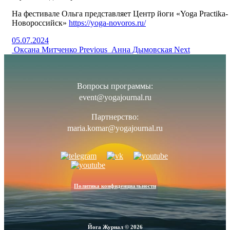
На фестивале Ольга представляет Центр йоги «Yoga Practika-
Новороссийск»
https://yoga-novoros.ru/
05.07.2024
Оксана Митченко
Previous
Анна Дымовская
Next
Вопросы программы:
event@yogajournal.ru
Партнерство:
maria.komar@yogajournal.ru
Политика конфиденциальности
Йога Журнал © 2026