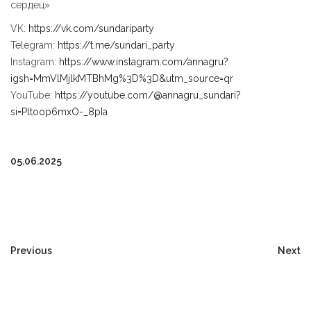
сердец»
VK:
https://vk.com/sundariparty
Telegram:
https://t.me/sundari_party
Instagram:
https://www.instagram.com/annagru?
igsh=MmVlMjlkMTBhMg%3D%3D&utm_source=qr
YouTube:
https://youtube.com/@annagru_sundari?
si=Pltoop6mxO-_8pIa
05.06.2025
Previous
Next