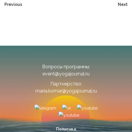
Previous
Next
Вопросы программы:
event@yogajournal.ru
Партнерство:
maria.komar@yogajournal.ru
Политика