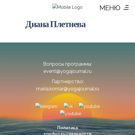
МЕНЮ
Диана Плетнева
Вопросы программы:
event@yogajournal.ru
Партнерство:
maria.komar@yogajournal.ru
Политика
конфиденциальности