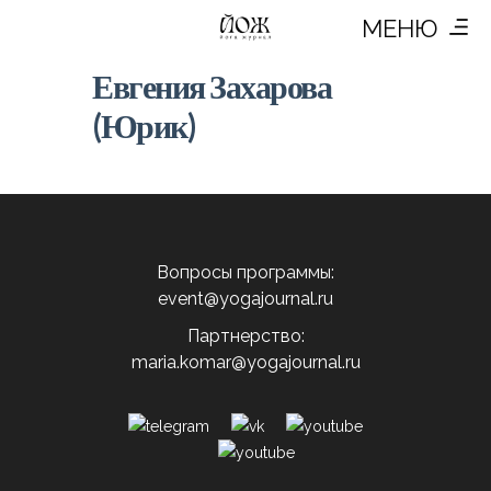
МЕНЮ
Евгения Захарова
(Юрик)
Вопросы программы:
event@yogajournal.ru
Партнерство:
maria.komar@yogajournal.ru