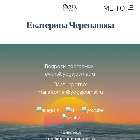
МЕНЮ
Екатерина Черепанова
Вопросы программы:
event@yogajournal.ru
Партнерство:
maria.komar@yogajournal.ru
Политика
конфиденциальности