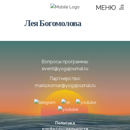
МЕНЮ
Лея Богомолова
Вопросы программы:
event@yogajournal.ru
Партнерство:
maria.komar@yogajournal.ru
Политика
конфиденциальности