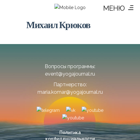
МЕНЮ
Михаил Крюков
Вопросы программы:
event@yogajournal.ru
Партнерство:
maria.komar@yogajournal.ru
Политика
конфиденциальности