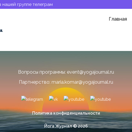
в нашей группе телеграм
Главная
дрячкова
Вопросы программы: event@yogajournal.ru
Партнерство: maria.komar@yogajournal.ru
Политика конфиденциальности
Йога Журнал © 2026