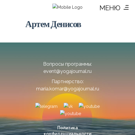
МЕНЮ
Артем Денисов
Вопросы программы:
event@yogajournal.ru
Партнерство:
maria.komar@yogajournal.ru
Политика
конфиденциальности